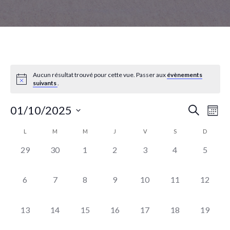
Aucun résultat trouvé pour cette vue. Passer aux
évènements
suivants
.
Reche
Na
01/10/2025
Recherche
Mois
de
Sélectionnez
et
Calendrier
L
M
M
J
V
S
D
une
vu
navig
date.
0
0
0
0
0
0
0
29
30
1
2
3
4
5
de
Év
évènement,
évènement,
évènement,
évènement,
évènement,
évènement,
évènem
de
Évènements
0
0
0
0
0
0
0
6
7
8
9
10
11
12
vues
évènement,
évènement,
évènement,
évènement,
évènement,
évènement,
évèneme
Évène
0
0
0
0
0
0
0
13
14
15
16
17
18
19
évènement,
évènement,
évènement,
évènement,
évènement,
évènement,
évèneme