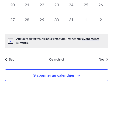
0
0
0
0
0
0
0
20
21
22
23
24
25
26
évènement,
évènement,
évènement,
évènement,
évènement,
évènement,
évèneme
0
0
0
0
0
0
0
27
28
29
30
31
1
2
évènement,
évènement,
évènement,
évènement,
évènement,
évènement,
évènem
Aucun résultat trouvé pour cette vue. Passer aux
évènements
suivants
.
Sep
Ce mois-ci
Nov
S’abonner au calendrier